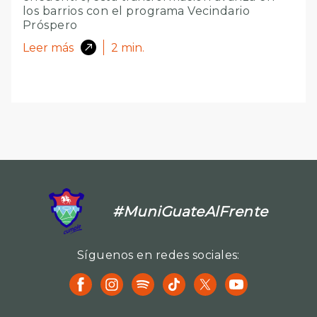
los barrios con el programa Vecindario
Próspero
Leer más
2
min.
#MuniGuateAlFrente
Síguenos en redes sociales: