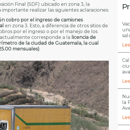
sición Final (SDF) ubicado en zona 3, la
Pr
mportante realizar las siguientes aclaraciones:
ún cobro por el ingreso de camiones
Vac
al
en zona 3. Esto, a diferencia de otros sitios de
una
cobros por el ingreso o por el manejo de los
sal
n actualmente corresponde a la
licencia de
rímetro de la ciudad de Guatemala, la cual
Lee
.25.00 mensuales)
.
Cal
ciu
ava
Lee
Nue
la
Ave
Lee