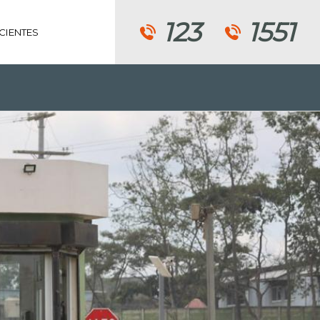
123
1551
CIENTES