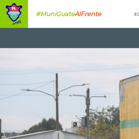
#MuniGuate
AlFrente
E