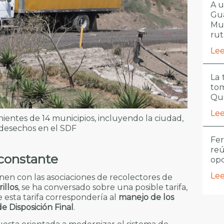
A u
Gua
Mu
ru
Lee
La 
tom
Qui
Lee
ientes de 14 municipios, incluyendo la ciudad,
desechos en el SDF
Fer
reú
 constante
opo
Lee
nen con las asociaciones de recolectores de
illos
, se ha conversado sobre una posible tarifa,
 esta tarifa correspondería al
manejo de los
e Disposición Final
.