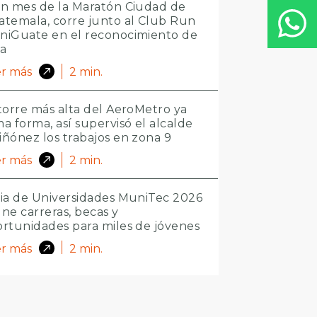
n mes de la Maratón Ciudad de
temala, corre junto al Club Run
niGuate en el reconocimiento de
ta
r más
2
min.
torre más alta del AeroMetro ya
a forma, así supervisó el alcalde
ñónez los trabajos en zona 9
r más
2
min.
ia de Universidades MuniTec 2026
ne carreras, becas y
rtunidades para miles de jóvenes
r más
2
min.