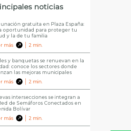
incipales noticias
unación gratuita en Plaza España:
 oportunidad para proteger tu
ud y la de tu familia
r más
2
min.
les y banquetas se renuevan en la
dad: conoce los sectores donde
nzan las mejoras municipales
r más
2
min.
vas intersecciones se integran a
 Red de Semáforos Conectados en
nida Bolívar
r más
2
min.