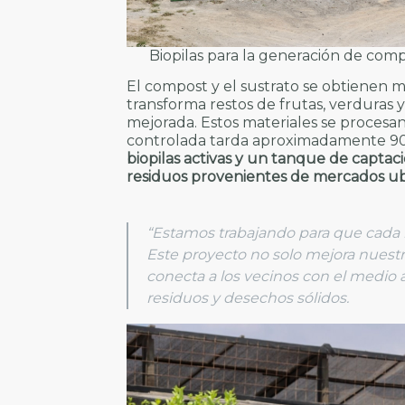
Biopilas para la generación de compo
El compost y el sustrato se obtienen
transforma restos de frutas, verduras 
mejorada. Estos materiales se procesan
controlada tarda aproximadamente 90
biopilas activas y un tanque de captaci
residuos provenientes de mercados ubi
“Estamos trabajando para que cada 
Este proyecto no solo mejora nuest
conecta a los vecinos con el medio a
residuos y desechos sólidos.