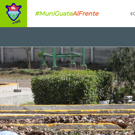
#MuniGuate
AlFrente
E