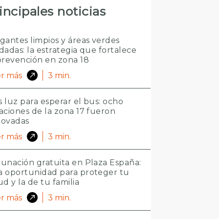
incipales noticias
gantes limpios y áreas verdes
dadas: la estrategia que fortalece
prevención en zona 18
r más
3
min.
 luz para esperar el bus: ocho
aciones de la zona 17 fueron
novadas
r más
3
min.
unación gratuita en Plaza España:
 oportunidad para proteger tu
ud y la de tu familia
r más
3
min.