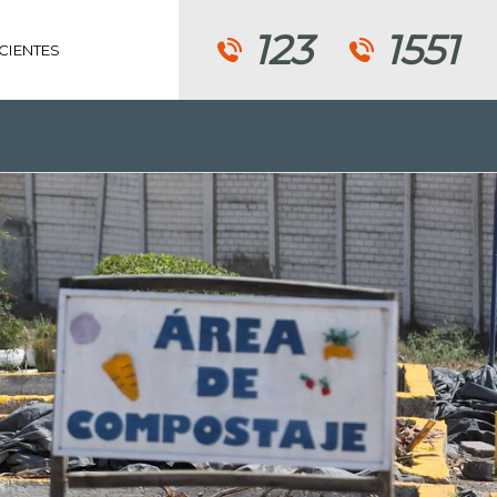
123
1551
CIENTES