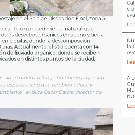
Cal
ciu
ava
staje en el Sitio de Disposición Final, zona 3
Lee
 mediante un procedimiento natural que
y otros desechos orgánicos en abono y tierra
Nue
 en biopilas, donde la descomposición
la
 días.
Actualmente, el sitio cuenta con 14
Ave
ón de lixiviado orgánico, donde se reciben
cados en distintos puntos de la ciudad.
Lee
residuo orgánico tenga un nuevo propósito.
A u
Gua
ros espacios, sino que también educa y
Mu
mbiente”, explica Oscar García, director de
ru
Lee