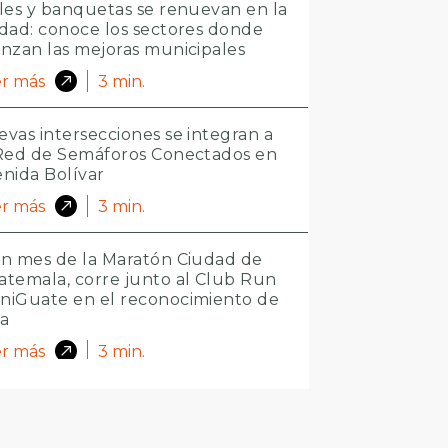
les y banquetas se renuevan en la
dad: conoce los sectores donde
nzan las mejoras municipales
r más
3
min.
vas intersecciones se integran a
 Red de Semáforos Conectados en
nida Bolívar
r más
3
min.
n mes de la Maratón Ciudad de
temala, corre junto al Club Run
niGuate en el reconocimiento de
ta
r más
3
min.