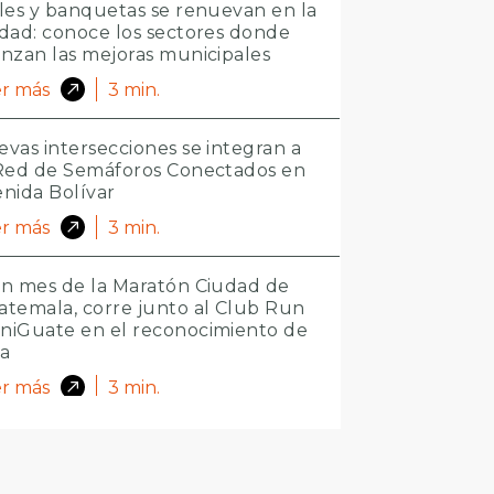
les y banquetas se renuevan en la
dad: conoce los sectores donde
nzan las mejoras municipales
r más
3
min.
vas intersecciones se integran a
 Red de Semáforos Conectados en
nida Bolívar
r más
3
min.
n mes de la Maratón Ciudad de
temala, corre junto al Club Run
niGuate en el reconocimiento de
ta
r más
3
min.