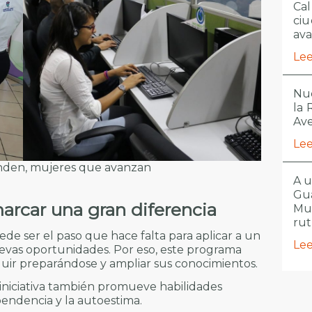
Cal
ciu
ava
Lee
Nue
la
Ave
Lee
nden, mujeres que avanzan
A u
Gua
arcar una gran diferencia
Mu
ru
de ser el paso que hace falta para aplicar a un
Lee
evas oportunidades. Por eso, este programa
guir preparándose y ampliar sus conocimientos.
iniciativa también promueve habilidades
pendencia y la autoestima.