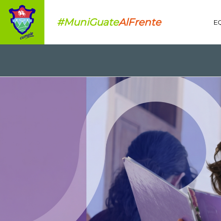
#MuniGuate
AlFrente
E