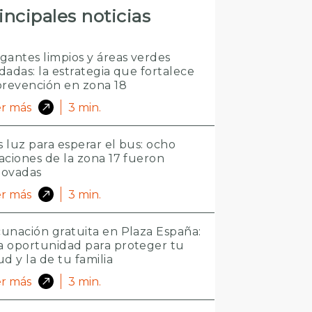
incipales noticias
gantes limpios y áreas verdes
dadas: la estrategia que fortalece
prevención en zona 18
r más
3
min.
 luz para esperar el bus: ocho
aciones de la zona 17 fueron
novadas
r más
3
min.
unación gratuita en Plaza España:
 oportunidad para proteger tu
ud y la de tu familia
r más
3
min.