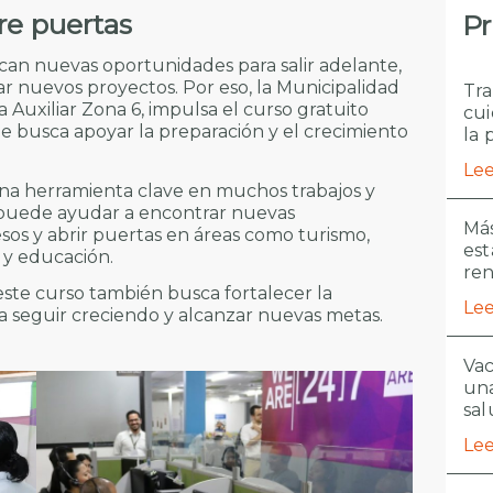
re puertas
Pr
an nuevas oportunidades para salir adelante,
 nuevos proyectos. Por eso, la Municipalidad
Tra
 Auxiliar Zona 6, impulsa el curso gratuito
cui
que busca apoyar la preparación y el crecimiento
la 
Lee
na herramienta clave en muchos trabajos y
 puede ayudar a encontrar nuevas
Más
sos y abrir puertas en áreas como turismo,
est
s y educación.
re
este curso también busca fortalecer la
Lee
 a seguir creciendo y alcanzar nuevas metas.
Vac
una
sal
Lee