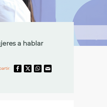
eres a hablar
artir: