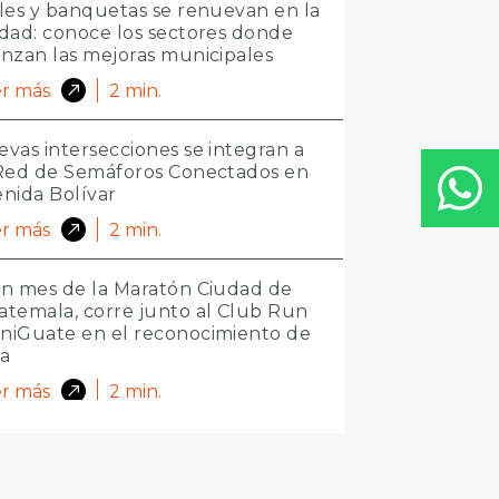
les y banquetas se renuevan en la
dad: conoce los sectores donde
nzan las mejoras municipales
r más
2
min.
vas intersecciones se integran a
 Red de Semáforos Conectados en
nida Bolívar
r más
2
min.
n mes de la Maratón Ciudad de
temala, corre junto al Club Run
niGuate en el reconocimiento de
ta
r más
2
min.