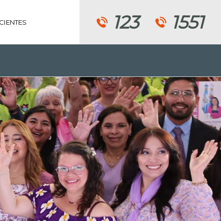
123
1551
CIENTES