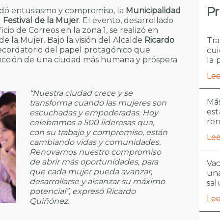
Pr
ó entusiasmo y compromiso, la
Municipalidad
l
Festival de la Mujer
. El evento, desarrollado
io de Correos en la zona 1, se realizó en
 la Mujer. Bajo la visión del Alcalde
Ricardo
Tra
recordatorio del papel protagónico que
cui
ucción de una ciudad más humana y próspera
la 
Lee
“Nuestra ciudad crece y se
Más
transforma cuando las mujeres son
est
escuchadas y empoderadas. Hoy
re
celebramos a 500 lideresas que,
con su trabajo y compromiso, están
Lee
cambiando vidas y comunidades.
Renovamos nuestro compromiso
de abrir más oportunidades, para
Vac
que cada mujer pueda avanzar,
una
desarrollarse y alcanzar su máximo
sal
potencial”, expresó Ricardo
Lee
Quiñónez.