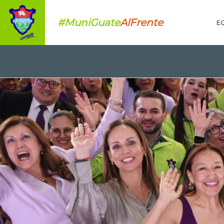
#MuniGuate
AlFrente
E