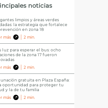
incipales noticias
gantes limpios y áreas verdes
dadas: la estrategia que fortalece
prevención en zona 18
r más
2
min.
 luz para esperar el bus: ocho
aciones de la zona 17 fueron
novadas
r más
2
min.
unación gratuita en Plaza España:
 oportunidad para proteger tu
ud y la de tu familia
r más
2
min.