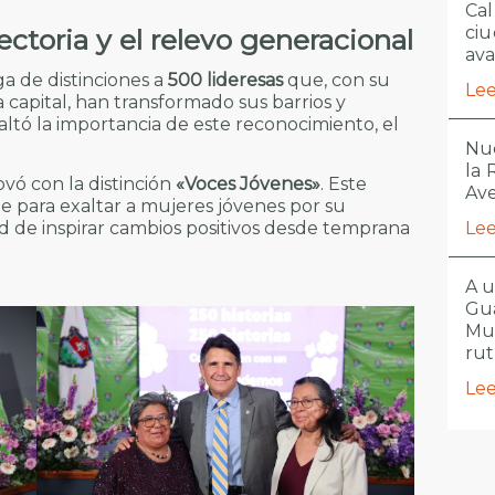
Cal
ciu
ctoria y el relevo generacional
ava
ga de distinciones a
500 lideresas
que, con su
Lee
a capital, han transformado sus barrios y
ltó la importancia de este reconocimiento, el
Nue
la
vó con la distinción
«Voces Jóvenes»
. Este
Ave
 para exaltar a mujeres jóvenes por su
ad de inspirar cambios positivos desde temprana
Lee
A u
Gua
Mu
ru
Lee