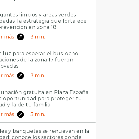
gantes limpios y áreas verdes
dadas: la estrategia que fortalece
prevención en zona 18
r más
3
min.
 luz para esperar el bus: ocho
aciones de la zona 17 fueron
novadas
r más
3
min.
unación gratuita en Plaza España:
 oportunidad para proteger tu
ud y la de tu familia
r más
3
min.
les y banquetas se renuevan en la
dad: conoce los sectores donde