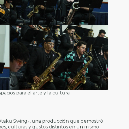
acios para el arte y la cultura
 «Otaku Swing», una producción que demostró
s, culturas y gustos distintos en un mismo