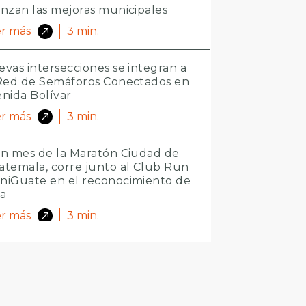
nzan las mejoras municipales
r más
3
min.
vas intersecciones se integran a
 Red de Semáforos Conectados en
nida Bolívar
r más
3
min.
n mes de la Maratón Ciudad de
temala, corre junto al Club Run
niGuate en el reconocimiento de
ta
r más
3
min.