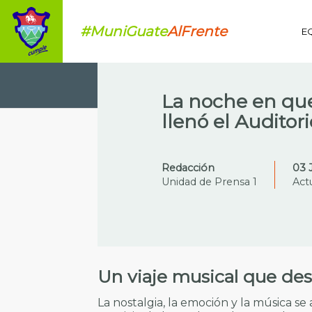
#MuniGuate
AlFrente
E
La noche en que 
llenó el Auditor
Redacción
03 
Unidad de Prensa 1
Act
Un viaje musical que de
La nostalgia, la emoción y la música s