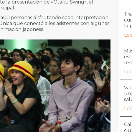
e la presentación de «Otaku Swing», el
icipal.
Tra
400 personas disfrutando cada interpretación,
cui
única que conectó a los asistentes con algunas
la 
animación japonesa.
Lee
Más
est
re
Lee
Vac
una
sal
Lee
Cal
ciu