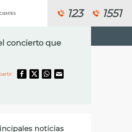
123
1551
CIENTES
el concierto que
artir:
incipales noticias