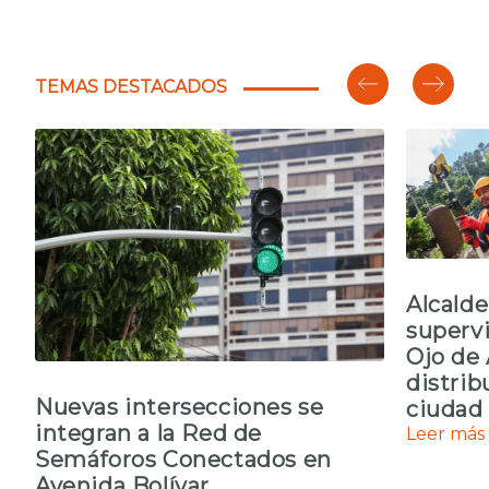
TEMAS DESTACADOS
Alcald
supervi
Ojo de 
distrib
Nuevas intersecciones se
ciudad
integran a la Red de
Leer más
Semáforos Conectados en
Avenida Bolívar