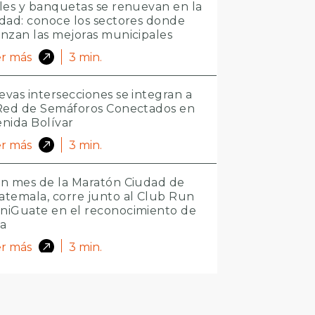
les y banquetas se renuevan en la
dad: conoce los sectores donde
nzan las mejoras municipales
r más
3
min.
vas intersecciones se integran a
 Red de Semáforos Conectados en
nida Bolívar
r más
3
min.
n mes de la Maratón Ciudad de
temala, corre junto al Club Run
niGuate en el reconocimiento de
ta
r más
3
min.