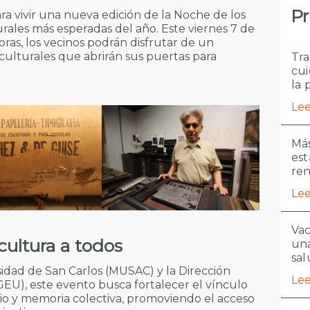
Pr
a vivir una nueva edición de la Noche de los
rales más esperadas del año. Este viernes 7 de
ras, los vecinos podrán disfrutar de un
 culturales que abrirán sus puertas para
Tra
.
cui
la 
Lee
Más
est
re
Lee
Vac
cultura a todos
una
sal
idad de San Carlos (MUSAC) y la Dirección
Lee
GEU), este evento busca fortalecer el vínculo
io y memoria colectiva, promoviendo el acceso