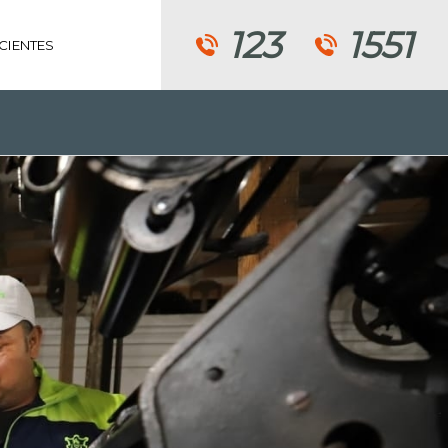
123
1551
CIENTES