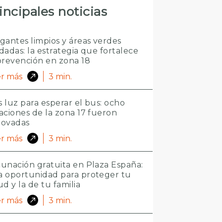
incipales noticias
gantes limpios y áreas verdes
dadas: la estrategia que fortalece
prevención en zona 18
r más
3
min.
 luz para esperar el bus: ocho
aciones de la zona 17 fueron
novadas
r más
3
min.
unación gratuita en Plaza España:
 oportunidad para proteger tu
ud y la de tu familia
r más
3
min.