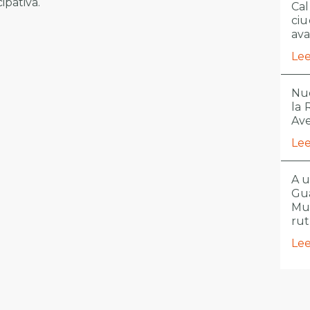
ipativa.
Cal
ciu
ava
Lee
Nue
la
Ave
Lee
A u
Gua
Mu
ru
Lee