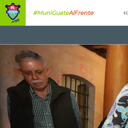
#MuniGuate
AlFrente
E