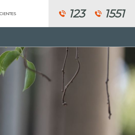
123
1551
CIENTES