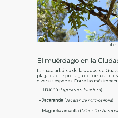
Fotos
El muérdago en la Ciud
La masa arbórea de la ciudad de Guat
plaga que se propaga de forma aceler
diversas especies. Entre las más impac
–
Trueno
(
Ligustrum lucidum
)
–
Jacaranda
(
Jacaranda mimosifolia
)
–
Magnolia amarilla
(
Michelia champa