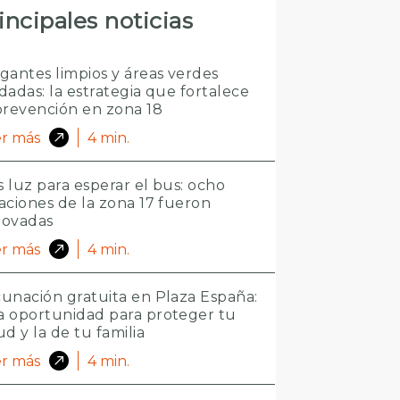
incipales noticias
gantes limpios y áreas verdes
dadas: la estrategia que fortalece
prevención en zona 18
r más
4
min.
 luz para esperar el bus: ocho
aciones de la zona 17 fueron
novadas
r más
4
min.
unación gratuita en Plaza España:
 oportunidad para proteger tu
ud y la de tu familia
r más
4
min.