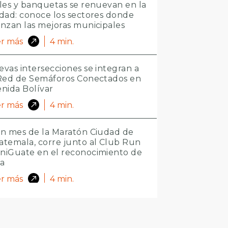
les y banquetas se renuevan en la
dad: conoce los sectores donde
nzan las mejoras municipales
r más
4
min.
vas intersecciones se integran a
 Red de Semáforos Conectados en
nida Bolívar
r más
4
min.
n mes de la Maratón Ciudad de
temala, corre junto al Club Run
niGuate en el reconocimiento de
ta
r más
4
min.