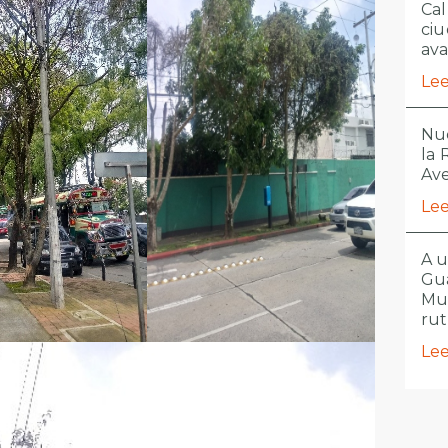
Cal
ciu
ava
Lee
Nue
la
Ave
Lee
A u
Gua
Mu
ru
Lee