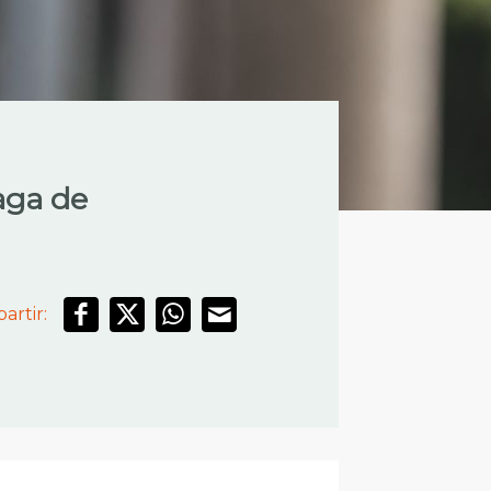
laga de
artir: