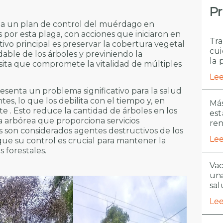
Pr
ta un plan de control del muérdago en
 por esta plaga, con acciones que iniciaron en
Tra
etivo principal es preservar la cobertura vegetal
cui
able de los árboles y previniendo la
la 
ita que compromete la vitalidad de múltiples
Lee
esenta un problema significativo para la salud
tes, lo que los debilita con el tiempo y, en
Más
 . Esto reduce la cantidad de árboles en los
est
a arbórea que proporciona servicios
re
 son considerados agentes destructivos de los
Lee
 que su control es crucial para mantener la
 forestales.
Vac
una
sal
Lee