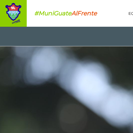
#MuniGuate
AlFrente
E