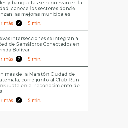
les y banquetas se renuevan en la
dad: conoce los sectores donde
nzan las mejoras municipales
r más
5
min.
vas intersecciones se integran a
 Red de Semáforos Conectados en
nida Bolívar
r más
5
min.
n mes de la Maratón Ciudad de
temala, corre junto al Club Run
niGuate en el reconocimiento de
ta
r más
5
min.