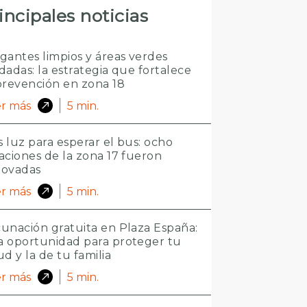
incipales noticias
gantes limpios y áreas verdes
dadas: la estrategia que fortalece
prevención en zona 18
r más
5
min.
 luz para esperar el bus: ocho
aciones de la zona 17 fueron
novadas
r más
5
min.
unación gratuita en Plaza España:
 oportunidad para proteger tu
ud y la de tu familia
r más
5
min.