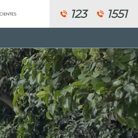
123
1551
CIENTES