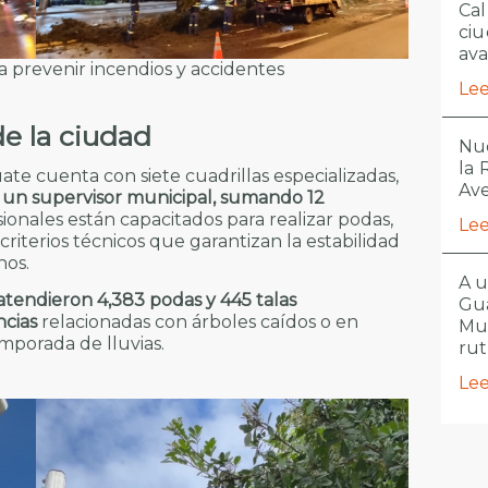
Cal
ciu
ava
a prevenir incendios y accidentes
Lee
de la ciudad
Nue
la
te cuenta con siete cuadrillas especializadas,
Ave
y un supervisor municipal, sumando 12
ionales están capacitados para realizar podas,
Lee
criterios técnicos que garantizan la estabilidad
nos.
A u
atendieron 4,383 podas y 445 talas
Gua
ncias
relacionadas con árboles caídos o en
Mu
emporada de lluvias.
ru
Lee