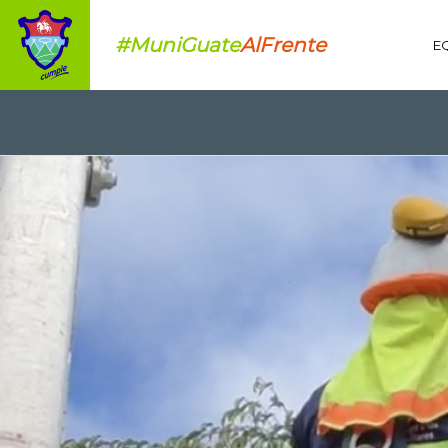
#MuniGuate
AlFrente
E