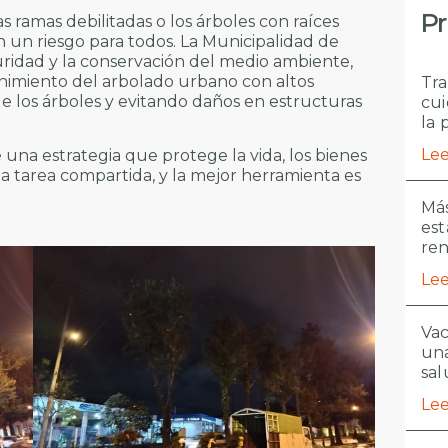
Pr
s ramas debilitadas o los árboles con raíces
un riesgo para todos. La Municipalidad de
idad y la conservación del medio ambiente,
enimiento del arbolado urbano con altos
Tra
de los árboles y evitando daños en estructuras
cui
la 
Lee
una estrategia que protege la vida, los bienes
na tarea compartida, y la mejor herramienta es
Más
est
re
Lee
Vac
una
sal
Lee