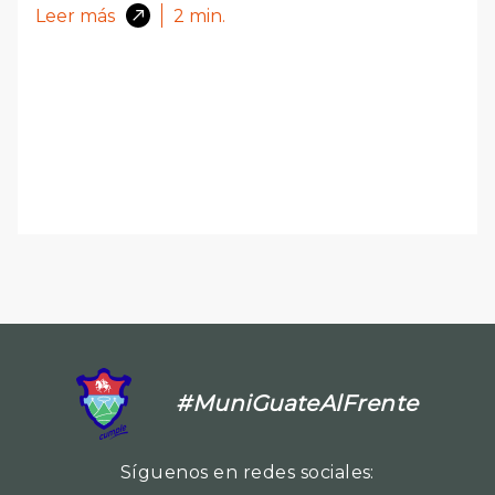
Leer más
2
min.
#MuniGuateAlFrente
Síguenos en redes sociales: