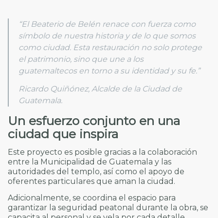
“El Beaterio de Belén renace con fuerza como
símbolo de nuestra historia y de lo que somos
como ciudad. Esta restauración no solo protege
el patrimonio, sino que une a los
guatemaltecos en torno a su identidad y su fe.”
Ricardo Quiñónez, Alcalde de la Ciudad de
Guatemala
.
Un esfuerzo conjunto
en una
ciudad que inspira
Este proyecto es posible gracias a la colaboración
entre la Municipalidad de Guatemala y las
autoridades del templo, así como el apoyo de
oferentes particulares que aman la ciudad.
Adicionalmente, se coordina el espacio para
garantizar la seguridad peatonal durante la obra, se
capacita al personal y se vela por cada detalle