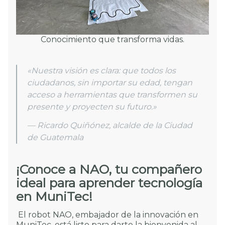
Conocimiento que transforma vidas.
«Nuestra visión es clara: que todos los
ciudadanos, sin importar su edad, tengan
acceso a herramientas que transformen su
presente y proyecten su futuro.»
— Ricardo Quiñónez, alcalde de la Ciudad
de Guatemala
¡Conoce a NAO, tu compañero
ideal para aprender tecnología
en MuniTec!
El robot NAO, embajador de la innovación en
MuniTec, está listo para darte la bienvenida al