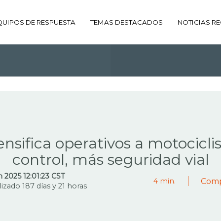
QUIPOS DE RESPUESTA
TEMAS DESTACADOS
NOTICIAS RE
ADO DE LA ETIQUETA:
OPERA
nsifica operativos a motocicli
control, más seguridad vial
n 2025 12:01:23 CST
Comp
4
min.
lizado 187 días y 21 horas