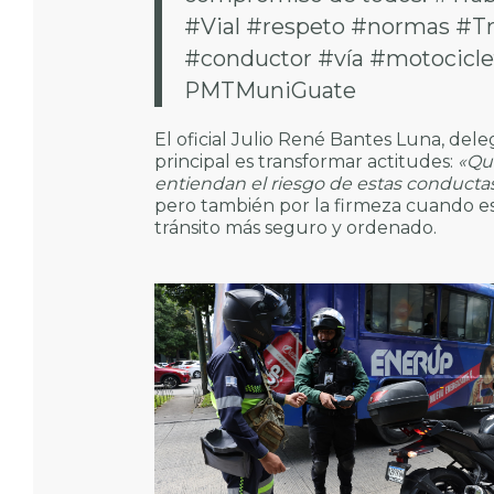
#Vial
#respeto
#normas
#Tr
#conductor
#vía
#motocicle
PMTMuniGuate
El oficial Julio René Bantes Luna, dele
principal es transformar actitudes:
«Que
entiendan el riesgo de estas conducta
pero también por la firmeza cuando es
tránsito más seguro y ordenado.