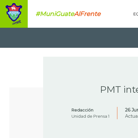
#MuniGuate
AlFrente
E
LIST
PMT inte
26 Ju
Redacción
Actua
Unidad de Prensa 1