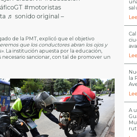
una
áficoGT
#motoristas
sal
ta
♬ sonido original –
Lee
Cal
gado de la PMT, explicó que el objetivo
ciu
remos que los conductores abran los ojos y
ava
s»
. La institución apuesta por la educación,
Lee
 necesario sancionar, con tal de promover un
Nue
la
Ave
Lee
A u
Gua
Mu
ru