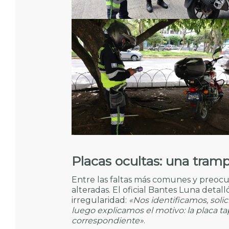
Placas ocultas: una tramp
Entre las faltas más comunes y preocu
alteradas. El oficial Bantes Luna deta
irregularidad:
«Nos identificamos, solici
luego explicamos el motivo: la placa tap
correspondiente»
.