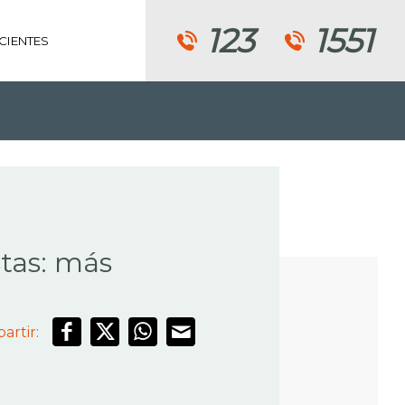
123
1551
CIENTES
TIVOS
stas: más
artir: