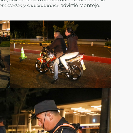
etectadas y sancionadas»
, advirtió Montejo.