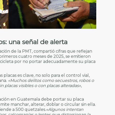
s: una señal de alerta
ción de la PMT, compartió cifras que reflejan
 primeros cuatro meses de 2025, se emitieron
ocicleta por no portar adecuadamente su placa
 placas es clave, no solo para el control vial,
ana.
«Muchos delitos como secuestros, robos o
 placas visibles o con placas alteradas»
,
ulación en Guatemala debe portar su placa
mite manchar, alterar, doblar o circular sin ella.
iende a 500 quetzales.
«Algunos intentan
bos, calcomanías o lentes que distorsionan la