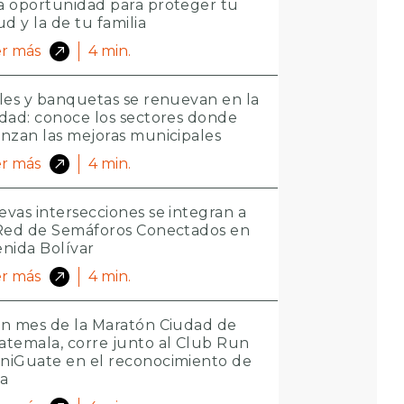
 oportunidad para proteger tu
ud y la de tu familia
r más
4
min.
les y banquetas se renuevan en la
dad: conoce los sectores donde
nzan las mejoras municipales
r más
4
min.
vas intersecciones se integran a
 Red de Semáforos Conectados en
nida Bolívar
r más
4
min.
n mes de la Maratón Ciudad de
temala, corre junto al Club Run
niGuate en el reconocimiento de
ta