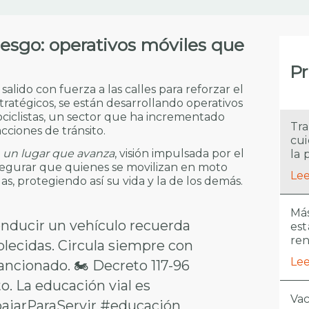
esgo: operativos móviles que
Pr
lido con fuerza a las calles para reforzar el
tratégicos, se están desarrollando operativos
ociclistas, un sector que ha incrementado
Tra
cciones de tránsito.
cui
e
un lugar que avanza
, visión impulsada por el
la 
segurar que quienes se movilizan en moto
Lee
s, protegiendo así su vida y la de los demás.
Más
conducir un vehículo recuerda
est
re
lecidas. Circula siempre con
Lee
 sancionado. 🏍️ Decreto 117-96
o. La educación vial es
Vac
ajarParaServir
#educación