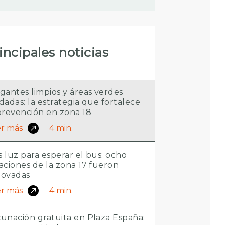
incipales noticias
gantes limpios y áreas verdes
dadas: la estrategia que fortalece
prevención en zona 18
r más
4
min.
 luz para esperar el bus: ocho
aciones de la zona 17 fueron
novadas
r más
4
min.
unación gratuita en Plaza España: