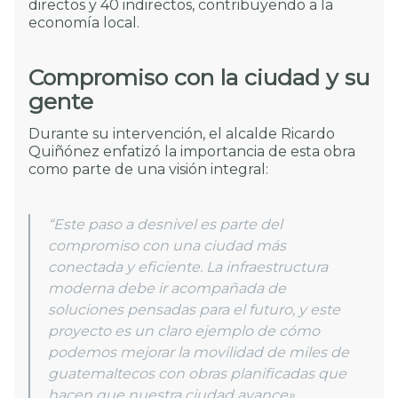
directos y 40 indirectos, contribuyendo a la
economía local.
Compromiso con la ciudad y su
gente
Durante su intervención, el alcalde Ricardo
Quiñónez enfatizó la importancia de esta obra
como parte de una visión integral:
“
Este paso a desnivel es parte del
compromiso con una ciudad más
conectada y eficiente. La infraestructura
moderna debe ir acompañada de
soluciones pensadas para el futuro, y este
proyecto es un claro ejemplo de cómo
podemos mejorar la movilidad de miles de
guatemaltecos con obras planificadas que
hacen que nuestra ciudad avance»