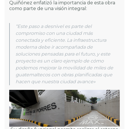
Quiñónez enfatizó la importancia de esta obra
como parte de una visión integral:
“
Este paso a desnivel es parte del
compromiso con una ciudad más
conectada y eficiente. La infraestructura
moderna debe ir acompañada de
soluciones pensadas para el futuro, y este
proyecto es un claro ejemplo de cómo
podemos mejorar la movilidad de miles de
guatemaltecos con obras planificadas que
hacen que nuestra ciudad avance»