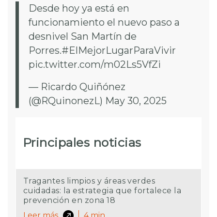
Desde hoy ya está en
funcionamiento el nuevo paso a
desnivel San Martín de
Porres.
#ElMejorLugarParaVivir
pic.twitter.com/m02Ls5VfZi
— Ricardo Quiñónez
(@RQuinonezL)
May 30, 2025
Principales noticias
Tragantes limpios y áreas verdes
cuidadas: la estrategia que fortalece la
prevención en zona 18
Leer más
4
min.