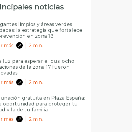
incipales noticias
gantes limpios y áreas verdes
dadas: la estrategia que fortalece
prevención en zona 18
r más
2
min.
 luz para esperar el bus: ocho
aciones de la zona 17 fueron
novadas
r más
2
min.
unación gratuita en Plaza España:
 oportunidad para proteger tu
ud y la de tu familia
r más
2
min.