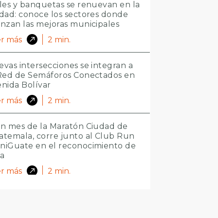
les y banquetas se renuevan en la
dad: conoce los sectores donde
nzan las mejoras municipales
r más
2
min.
vas intersecciones se integran a
 Red de Semáforos Conectados en
nida Bolívar
r más
2
min.
n mes de la Maratón Ciudad de
temala, corre junto al Club Run
niGuate en el reconocimiento de
ta
r más
2
min.