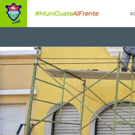
#MuniGuate
AlFrente
E