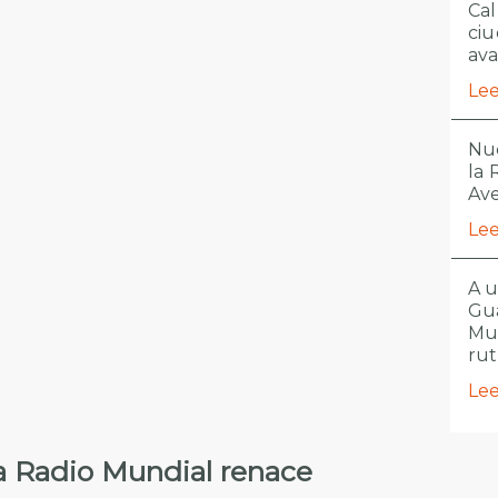
Cal
ciu
ava
Lee
Nue
la
Ave
Lee
A u
Gua
Mu
ru
Lee
a Radio Mundial renace