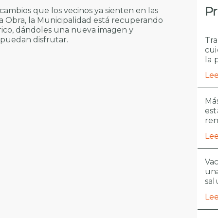
Pr
ambios que los vecinos ya sienten en las
la Obra, la Municipalidad está recuperando
rico, dándoles una nueva imagen y
 puedan disfrutar.
Tra
cui
la 
Lee
Más
est
re
Lee
Vac
una
sal
Lee