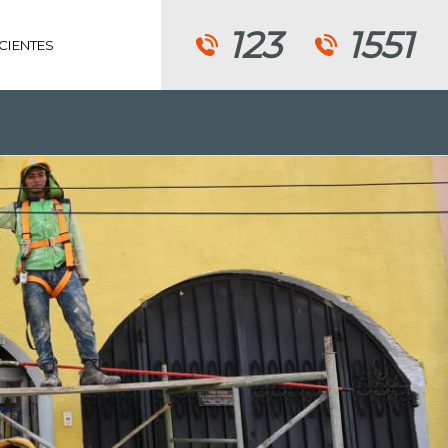
123
1551
CIENTES