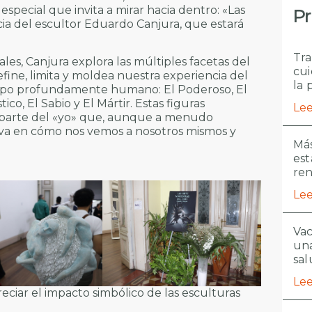
special que invita a mirar hacia dentro: «Las
Pr
cia del escultor Eduardo Canjura, que estará
Tra
es, Canjura explora las múltiples facetas del
cui
ine, limita y moldea nuestra experiencia del
la 
ipo profundamente humano: El Poderoso, El
ico, El Sabio y El Mártir. Estas figuras
Lee
 parte del «yo» que, aunque a menudo
siva en cómo nos vemos a nosotros mismos y
Más
est
re
Lee
Vac
una
sal
Lee
eciar el impacto simbólico de las esculturas