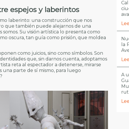
Cal
re espejos y laberintos
ciu
ava
como laberinto: una construcción que nos
Lee
ero que también puede alejarnos de una
omos. Su visión artística lo presenta como
omo oscura, tan guía como prisión, que moldea
Nue
la
Ave
oponen como juicios, sino como símbolos. Son
 identidades que, sin darnos cuenta, adoptamos
Lee
artista reta al espectador a detenerse, mirarse
s una parte de sí mismo, para luego
A u
?
Gua
Mu
ru
Lee