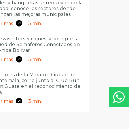
les y banquetas se renuevan en la
dad: conoce los sectores donde
nzan las mejoras municipales
r más
3
min.
vas intersecciones se integran a
 Red de Semáforos Conectados en
nida Bolívar
r más
3
min.
n mes de la Maratón Ciudad de
temala, corre junto al Club Run
niGuate en el reconocimiento de
ta
r más
3
min.