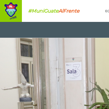
#MuniGuate
AlFrente
E