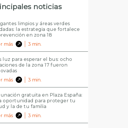
incipales noticias
gantes limpios y áreas verdes
dadas: la estrategia que fortalece
prevención en zona 18
r más
3
min.
 luz para esperar el bus: ocho
aciones de la zona 17 fueron
novadas
r más
3
min.
unación gratuita en Plaza España:
 oportunidad para proteger tu
ud y la de tu familia
r más
3
min.