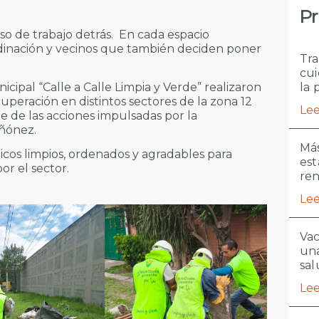
Pr
eso de trabajo detrás. En cada espacio
dinación y vecinos que también deciden poner
Tra
cui
cipal “Calle a Calle Limpia y Verde” realizaron
la 
uperación en distintos sectores de la zona 12
Lee
 de las acciones impulsadas por la
iñónez.
Más
icos limpios, ordenados y agradables para
est
or el sector.
re
Lee
Vac
una
sal
Lee