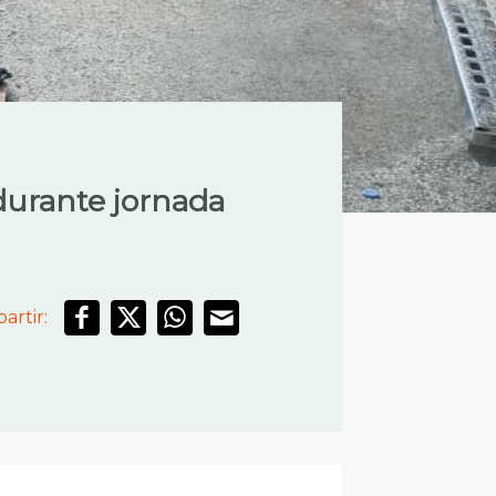
 durante jornada
artir: