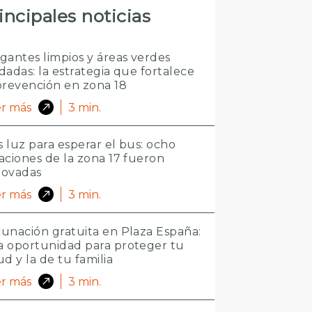
incipales noticias
gantes limpios y áreas verdes
dadas: la estrategia que fortalece
prevención en zona 18
r más
3
min.
 luz para esperar el bus: ocho
aciones de la zona 17 fueron
novadas
r más
3
min.
unación gratuita en Plaza España:
 oportunidad para proteger tu
ud y la de tu familia
r más
3
min.