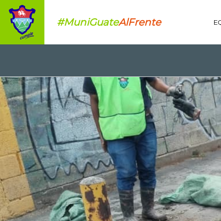
#MuniGuate
AlFrente
E