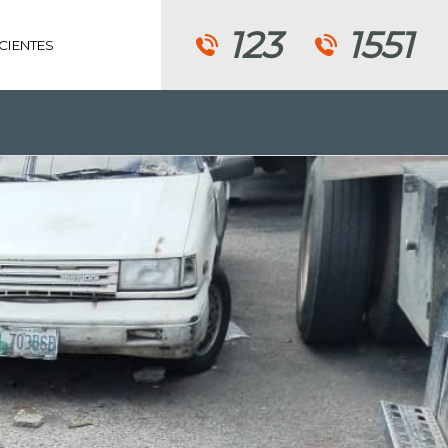
123
1551
CIENTES