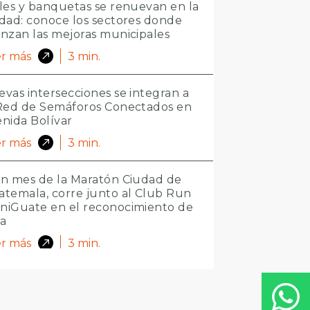
les y banquetas se renuevan en la
dad: conoce los sectores donde
nzan las mejoras municipales
r más
3
min.
vas intersecciones se integran a
 Red de Semáforos Conectados en
nida Bolívar
r más
3
min.
n mes de la Maratón Ciudad de
temala, corre junto al Club Run
niGuate en el reconocimiento de
ta
r más
3
min.