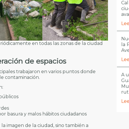
Cal
ciu
ava
Lee
Nue
eriódicamente en todas las zonas de la ciudad
la
Ave
eración de espacios
Lee
icipales trabajaron en varios puntos donde
A u
de contaminación.
Gua
Mu
n:
ru
 públicos
Lee
rdes
or basura y malos hábitos ciudadanos
 la imagen de la ciudad, sino también a