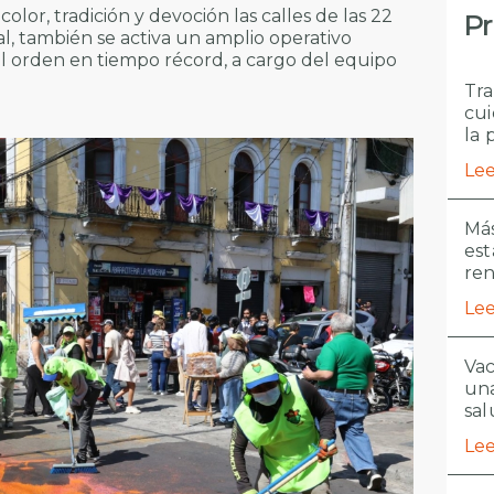
lor, tradición y devoción las calles de las 22
Pr
al, también se activa un amplio operativo
el orden en tiempo récord, a cargo del equipo
Tra
cui
la 
Lee
Más
est
re
Lee
Vac
una
sal
Lee