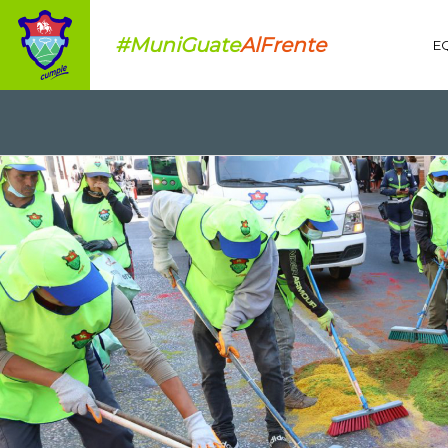
#MuniGuate
AlFrente
E