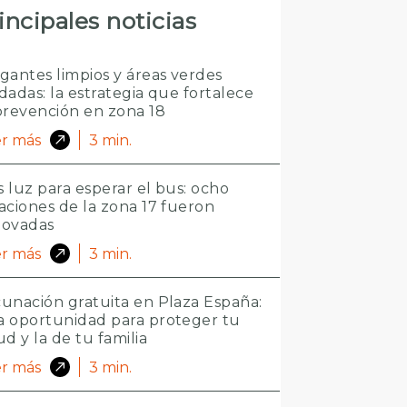
incipales noticias
gantes limpios y áreas verdes
dadas: la estrategia que fortalece
prevención en zona 18
r más
3
min.
 luz para esperar el bus: ocho
aciones de la zona 17 fueron
novadas
r más
3
min.
unación gratuita en Plaza España:
 oportunidad para proteger tu
ud y la de tu familia
r más
3
min.