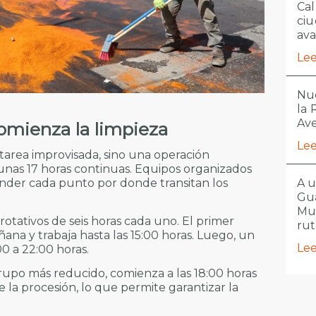
Cal
ciu
ava
Lee
Nue
la
Ave
omienza la limpieza
Lee
 tarea improvisada, sino una operación
unas 17 horas continuas. Equipos organizados
nder cada punto por donde transitan los
A u
Gua
Mu
rotativos de seis horas cada uno. El primer
ru
ñana y trabaja hasta las 15:00 horas. Luego, un
Lee
0 a 22:00 horas.
upo más reducido, comienza a las 18:00 horas
e la procesión, lo que permite garantizar la