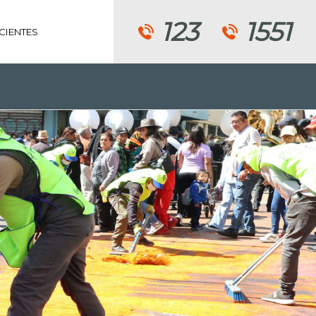
123
1551
CIENTES