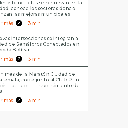
les y banquetas se renuevan en la
dad: conoce los sectores donde
nzan las mejoras municipales
r más
3
min.
vas intersecciones se integran a
 Red de Semáforos Conectados en
nida Bolívar
r más
3
min.
n mes de la Maratón Ciudad de
temala, corre junto al Club Run
niGuate en el reconocimiento de
ta
r más
3
min.