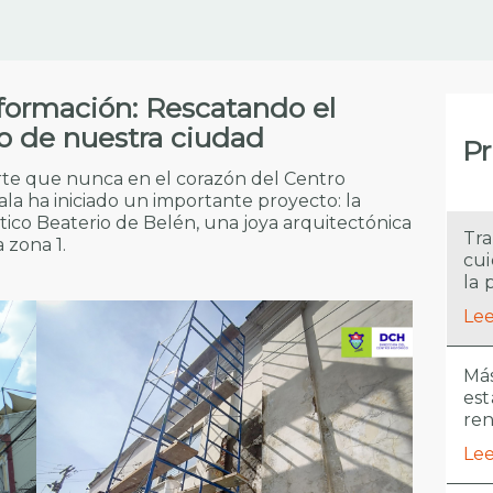
sformación: Rescatando el
oso de nuestra ciudad
Pr
uerte que nunca en el corazón del Centro
la ha iniciado un importante proyecto: la
tico Beaterio de Belén, una joya arquitectónica
Tra
 zona 1.
cui
la 
Lee
Más
est
re
Lee