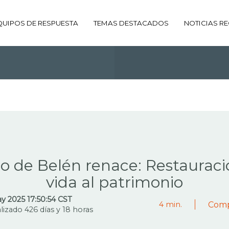
QUIPOS DE RESPUESTA
TEMAS DESTACADOS
NOTICIAS RE
DO DE LA ETIQUETA:
RESTAU
BEATERIO DE BELÉN
io de Belén renace: Restaurac
vida al patrimonio
y 2025 17:50:54 CST
Comp
4
min.
lizado 426 días y 18 horas