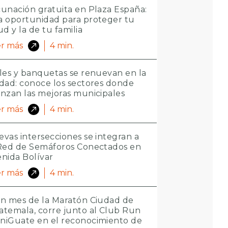
unación gratuita en Plaza España:
 oportunidad para proteger tu
ud y la de tu familia
r más
4
min.
les y banquetas se renuevan en la
dad: conoce los sectores donde
nzan las mejoras municipales
r más
4
min.
vas intersecciones se integran a
 Red de Semáforos Conectados en
nida Bolívar
r más
4
min.
n mes de la Maratón Ciudad de
temala, corre junto al Club Run
niGuate en el reconocimiento de