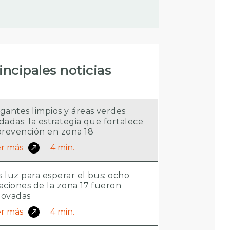
incipales noticias
gantes limpios y áreas verdes
dadas: la estrategia que fortalece
prevención en zona 18
r más
4
min.
 luz para esperar el bus: ocho
aciones de la zona 17 fueron
novadas
r más
4
min.