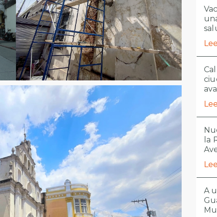
Vac
una
sal
Lee
Cal
ciu
ava
Lee
Nue
la
Ave
Lee
A u
Gua
Mu