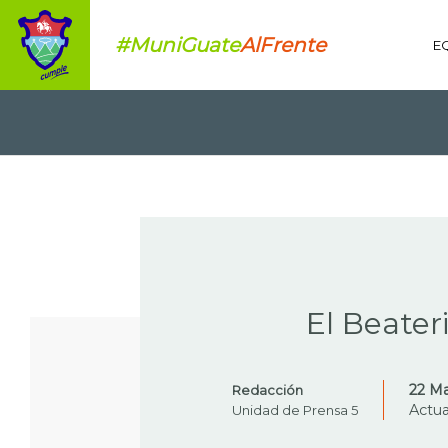
#MuniGuate
AlFrente
E
LISTA
El Beater
22 Ma
Redacción
Actua
Unidad de Prensa 5