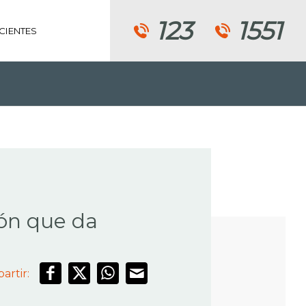
123
1551
CIENTES
RACIÓN
ión que da
artir: