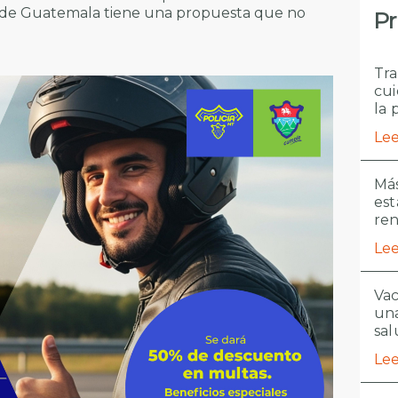
 de Guatemala tiene una propuesta que no
Pr
Tra
cui
la 
Lee
Más
est
re
Lee
Vac
una
sal
Lee