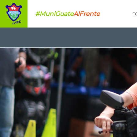
#MuniGuate
AlFrente
E