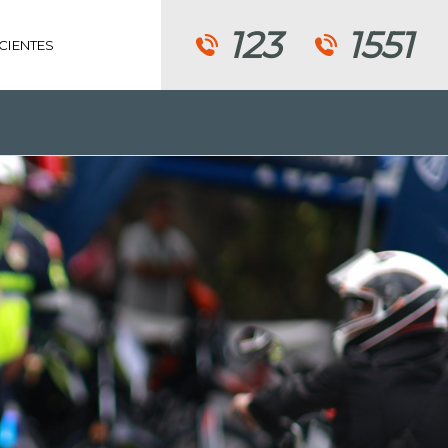
123
1551
CIENTES