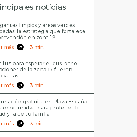
incipales noticias
gantes limpios y áreas verdes
dadas: la estrategia que fortalece
prevención en zona 18
r más
3
min.
 luz para esperar el bus: ocho
aciones de la zona 17 fueron
novadas
r más
3
min.
unación gratuita en Plaza España:
 oportunidad para proteger tu
ud y la de tu familia
r más
3
min.