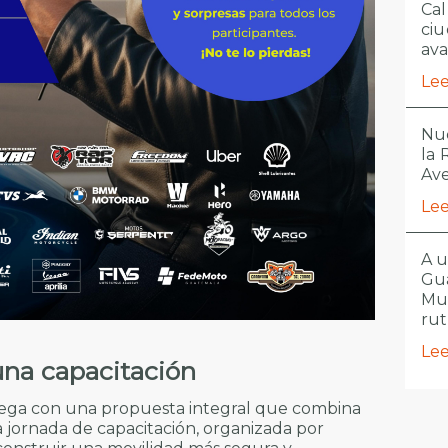
Cal
ciu
ava
Lee
Nue
la
Ave
Lee
A u
Gua
Mu
ru
Lee
una capacitación
llega con una propuesta integral que combina
a jornada de capacitación, organizada por