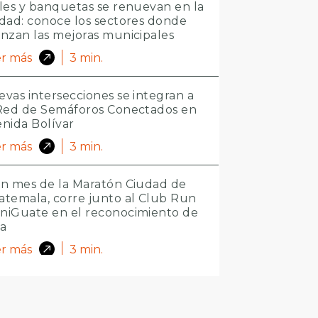
les y banquetas se renuevan en la
dad: conoce los sectores donde
nzan las mejoras municipales
r más
3
min.
vas intersecciones se integran a
 Red de Semáforos Conectados en
nida Bolívar
r más
3
min.
n mes de la Maratón Ciudad de
temala, corre junto al Club Run
niGuate en el reconocimiento de
ta
r más
3
min.