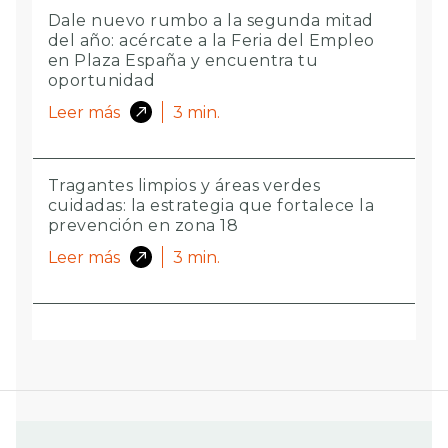
Dale nuevo rumbo a la segunda mitad
del año: acércate a la Feria del Empleo
en Plaza España y encuentra tu
oportunidad
Leer más
3
min.
Tragantes limpios y áreas verdes
cuidadas: la estrategia que fortalece la
prevención en zona 18
Leer más
3
min.
Más luz para esperar el bus: ocho
estaciones de la zona 17 fueron
renovadas
Leer más
3
min.